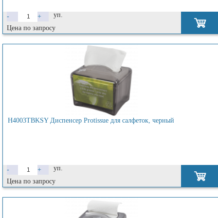
уп.
-
+
Цена по запросу
H4003TBKSY Диспенсер Protissue для салфеток, черный
уп.
-
+
Цена по запросу