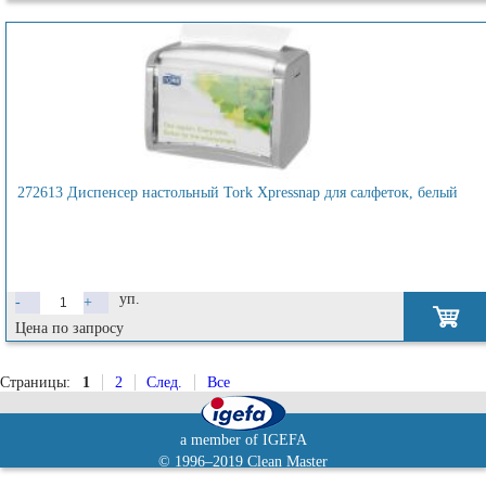
272613 Диспенсер настольный Tork Xpressnap для салфеток, белый
уп.
-
+
Цена по запросу
Страницы:
1
2
След.
Все
a member of IGEFA
© 1996–2019 Clean Master