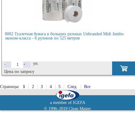
8002 Туалетная бумага в больших рулонах Unbranded Midi Jumbo
эконом-класса - 6 рулонов по 525 метров
уп.
-
+
Цена по запросу
Страницы:
1
2
3
4
5
След.
Все
a member of IGEFA
© 1996–2019 Clean Master