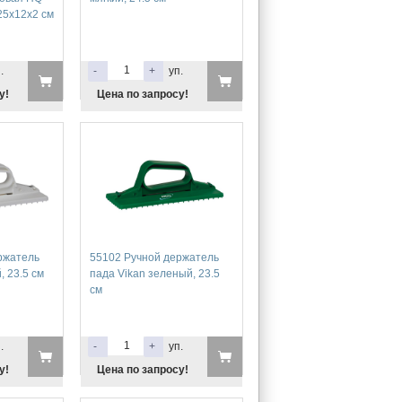
 25x12x2 см
.
-
+
уп.
у!
Цена по запросу!
ржатель
55102 Ручной держатель
, 23.5 см
пада Vikan зеленый, 23.5
см
.
-
+
уп.
у!
Цена по запросу!