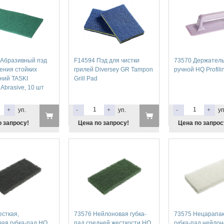
 Абразивный пэд
F14594 Пэд для чистки
73570 Держатель
ения стойких
грилей Diversey GR Tampon
ручной HQ Profilin
ний TASKI
Grill Pad
Abrasive, 10 шт
+
уп.
-
+
уп.
-
+
уп
о запросу!
Цена по запросу!
Цена по запрос
сткая,
73576 Нейлоновая губка-
73575 Нецарап
ая губка-пад HQ
пад средней жесткости HQ
губка-пад нейло