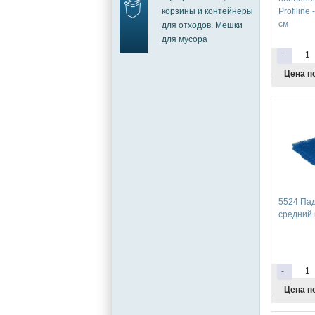
корзины и контейнеры
Profiline
см
для отходов. Мешки
для мусора
-
Цена п
5524 Пад 
средний 
-
Цена п