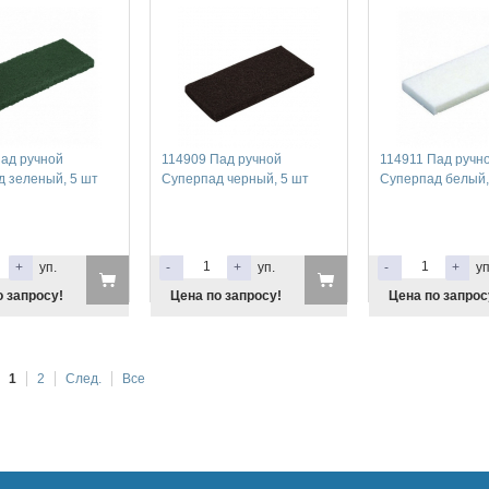
ад ручной
114909 Пад ручной
114911 Пад ручн
 зеленый, 5 шт
Суперпад черный, 5 шт
Суперпад белый,
+
уп.
-
+
уп.
-
+
уп
о запросу!
Цена по запросу!
Цена по запрос
1
2
След.
Все