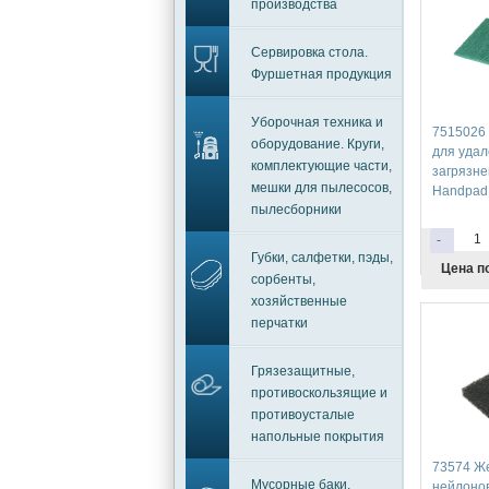
производства
Сервировка стола.
Фуршетная продукция
Уборочная техника и
7515026
оборудование. Круги,
для удал
комплектующие части,
загрязне
мешки для пылесосов,
Handpad 
пылесборники
-
Губки, салфетки, пэды,
Цена п
сорбенты,
хозяйственные
перчатки
Грязезащитные,
противоскользящие и
противоусталые
напольные покрытия
73574 Же
Мусорные баки,
нейлонов