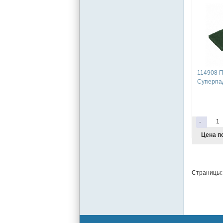
114908 П
Суперпад
-
Цена п
Страницы: