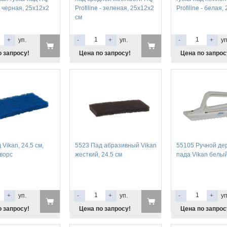
 - черная, 25x12x2
Profiline - зеленая, 25x12x2
Profiline - белая,
см
+
уп.
-
+
уп.
-
+
уп
о запросу!
Цена по запросу!
Цена по запрос
Vikan, 24.5 см,
5523 Пад абразивный Vikan
55105 Ручной де
ворс
жесткий, 24.5 см
пада Vikan белый
+
уп.
-
+
уп.
-
+
уп
о запросу!
Цена по запросу!
Цена по запрос