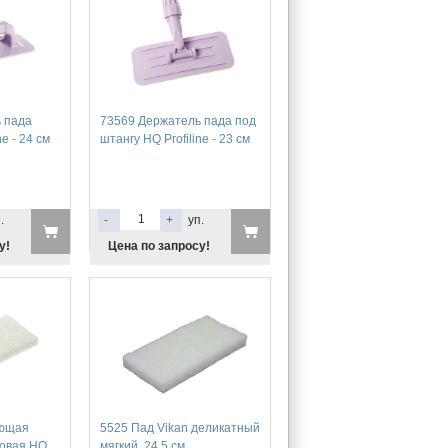
 пада
73569 Держатель пада под
e - 24 см
штангу HQ Profiline - 23 см
.
-
+
уп.
у!
Цена по запросу!
ающая
5525 Пад Vikan деликатный
новая HQ
мягкий, 24.5 см