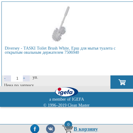
Diversey - TASKI Toilet Brush White, Ёрш для мытья туалета с
открытым овальным держателем 7506940
уп.
-
+
Цена по запросу
a member of IGEFA
© 1996–2019 Clean Master
0
В корзину