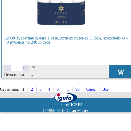
u2438 Туалетная бумага в стандартных рулонах USMA, трехслойная -
40 рулонов по 240 листов
уп.
-
+
Цена по запросу
Страницы:
1
2
3
4
5
...
90
След.
Все
a member of IGEFA
© 1996–2019 Clean Master