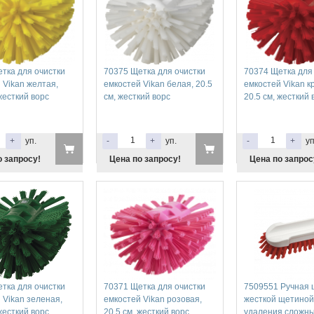
тка для очистки
70375 Щетка для очистки
70374 Щетка для
 Vikan желтая,
емкостей Vikan белая, 20.5
емкостей Vikan к
 жесткий ворс
см, жесткий ворс
20.5 см, жесткий 
+
уп.
-
+
уп.
-
+
уп
о запросу!
Цена по запросу!
Цена по запрос
тка для очистки
70371 Щетка для очистки
7509551 Ручная 
 Vikan зеленая,
емкостей Vikan розовая,
жесткой щетиной
 жесткий ворс
20.5 см, жесткий ворс
удаления сложн