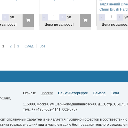
загрязнений Dive
Churn Brush Hard
+
уп.
-
+
уп.
-
+
уп
о запросу!
Цена по запросу!
Цена по запрос
1
2
3
След.
Все
Офис в:
Москве
Санкт-Петербурге
Самаре
Сочи
Clark,
115088, Москва, ул.Шарикоподшипниковская, д.13, стр.3, БЦ "ЕП
тел.: +7 (495) 662-4141, 662-5757
ит справочный характер и не является публичной офертой в соответствии с 
истики товара, внешний вид и комплектацию без предварительного уведомлен