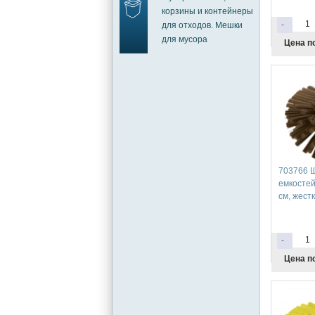
корзины и контейнеры
-
для отходов. Мешки
для мусора
Цена п
703766 Щ
емкостей
см, жест
-
Цена п