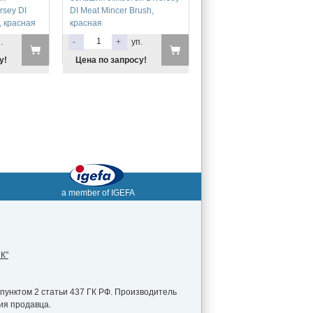
rsey DI
DI Meat Mincer Brush,
, красная
красная
.
-
+
уп.
у!
Цена по запросу!
a member of IGEFA
К"
пунктом 2 статьи 437 ГК РФ. Производитель
ия продавца.