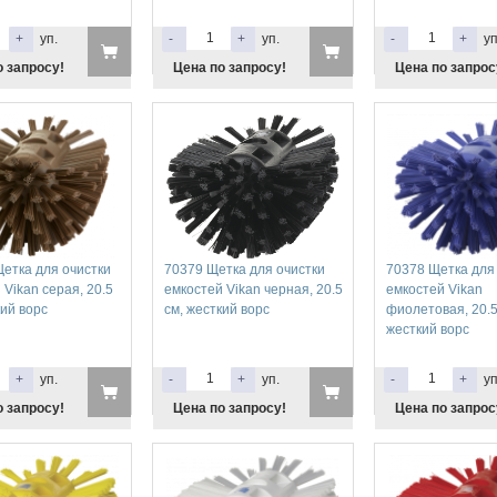
+
уп.
-
+
уп.
-
+
уп
о запросу!
Цена по запросу!
Цена по запрос
етка для очистки
70379 Щетка для очистки
70378 Щетка для
 Vikan серая, 20.5
емкостей Vikan черная, 20.5
емкостей Vikan
кий ворс
см, жесткий ворс
фиолетовая, 20.5
жесткий ворс
+
уп.
-
+
уп.
-
+
уп
о запросу!
Цена по запросу!
Цена по запрос