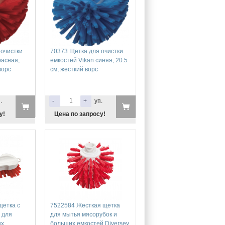
 очистки
70373 Щетка для очистки
расная,
емкостей Vikan синяя, 20.5
ворс
см, жесткий ворс
.
-
+
уп.
у!
Цена по запросу!
щетка с
7522584 Жесткая щетка
 для
для мытья мясорубок и
ых
больших емкостей Diversey