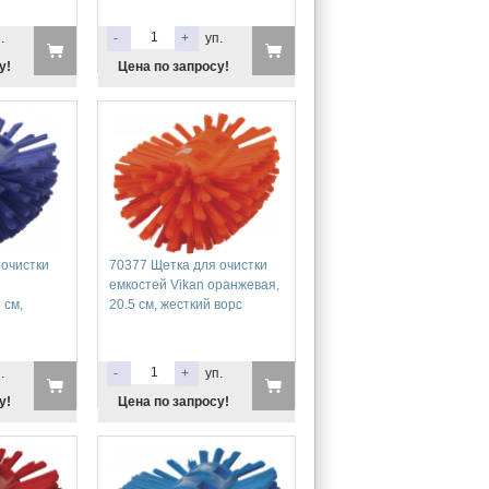
.
-
+
уп.
у!
Цена по запросу!
 очистки
70377 Щетка для очистки
емкостей Vikan оранжевая,
 см,
20.5 см, жесткий ворс
.
-
+
уп.
у!
Цена по запросу!