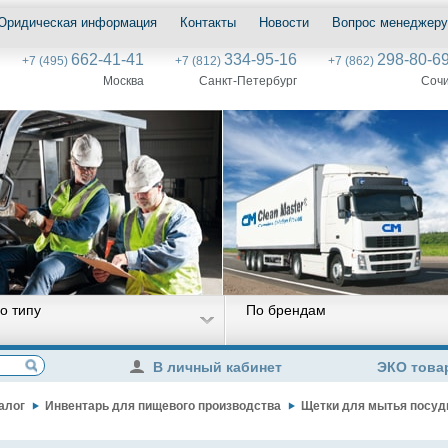
Юридическая информация
Контакты
Новости
Вопрос менеджеру
662-41-41
334-95-16
298-80-6
+7 (495)
+7 (812)
+7 (862)
Москва
Санкт-Петербург
Соч
о типу
По брендам
В личный кабинет
ЭКО това
алог
Инвентарь для пищевого производства
Щетки для мытья посуд