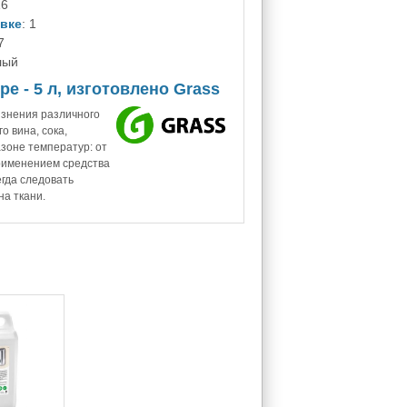
16
овке
: 1
7
лый
е - 5 л, изготовлено Grass
язнения различного
о вина, сока,
зоне температур: от
применением средства
гда следовать
на ткани.