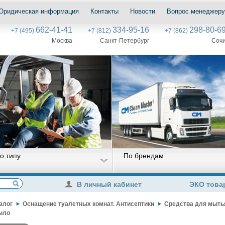
Юридическая информация
Контакты
Новости
Вопрос менеджеру
662-41-41
334-95-16
298-80-6
+7 (495)
+7 (812)
+7 (862)
Москва
Санкт-Петербург
Соч
о типу
По брендам
В личный кабинет
ЭКО това
алог
Оснащение туалетных комнат. Антисептики
Средства для мытья
ыло