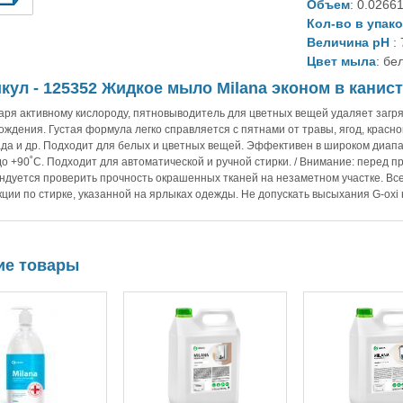
Объем
: 0.0266
Кол-во в упак
Величина рН
: 
Цвет мыла
: бе
кул - 125352 Жидкое мыло Milana эконом в канистр
аря активному кислороду, пятновыводитель для цветных вещей удаляет загр
ждения. Густая формула легко справляется с пятнами от травы, ягод, красног
да и др. Подходит для белых и цветных вещей. Эффективен в широком диапа
до +90˚C. Подходит для автоматической и ручной стирки. / Внимание: перед 
ндуется проверить прочность окрашенных тканей на незаметном участке. Все
кции по стирке, указанной на ярлыках одежды. Не допускать высыхания G-oxi 
ие товары