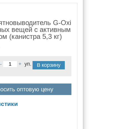
ятновыводитель G-Oxi
ных вещей с активным
м (канистра 5,3 кг)
8
-
+
уп.
В корзину
осить оптовую цену
истики