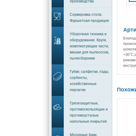
производства
Сервировка стола.
Фуршетная продукция
Арти
Уборочная техника и
Благод
оборудование. Круги,
происхо
комплектующие части,
шокола
мешки для пылесосов,
+30˚C 
пылесборники
рекоме
инстру
Губки, салфетки, пэды,
сорбенты,
хозяйственные
Похож
перчатки
Грязезащитные,
противоскользящие и
противоусталые
напольные покрытия
Мусорные баки,