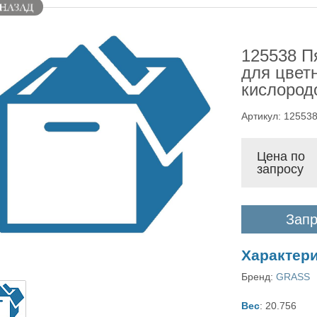
125538 П
для цвет
кислородо
Артикул: 12553
Цена по
запросу
Запр
Характер
Бренд:
GRASS
Вес
: 20.756