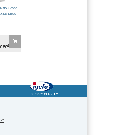
ыло Grass
ериальное
.
у руб.
a member of IGEFA
К"