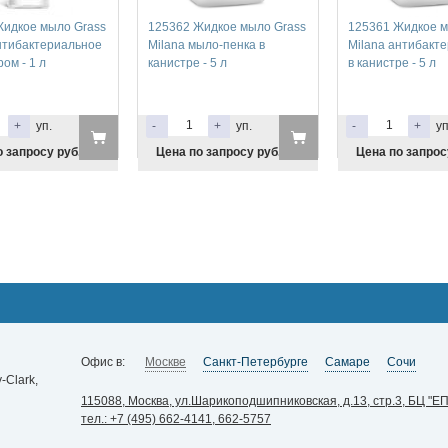
Жидкое мыло Grass
125362 Жидкое мыло Grass
125361 Жидкое м
нтибактериальное
Milana мыло-пенка в
Milana антибакт
ом - 1 л
канистре - 5 л
в канистре - 5 л
+
уп.
-
+
уп.
-
+
уп
 запросу руб.
Цена по запросу руб.
Цена по запрос
Офис в:
Москве
Санкт-Петербурге
Самаре
Сочи
Clark,
115088, Москва, ул.Шарикоподшипниковская, д.13, стр.3, БЦ "ЕП
тел.: +7 (495) 662-4141, 662-5757