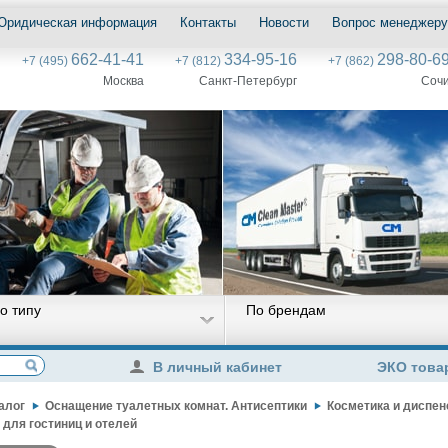
Юридическая информация
Контакты
Новости
Вопрос менеджеру
662-41-41
334-95-16
298-80-6
+7 (495)
+7 (812)
+7 (862)
Москва
Санкт-Петербург
Соч
о типу
По брендам
В личный кабинет
ЭКО това
алог
Оснащение туалетных комнат. Антисептики
Косметика и диспен
 для гостиниц и отелей