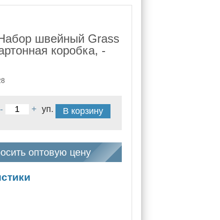
Набор швейный Grass
артонная коробка, -
28
-
+
уп.
В корзину
осить оптовую цену
истики