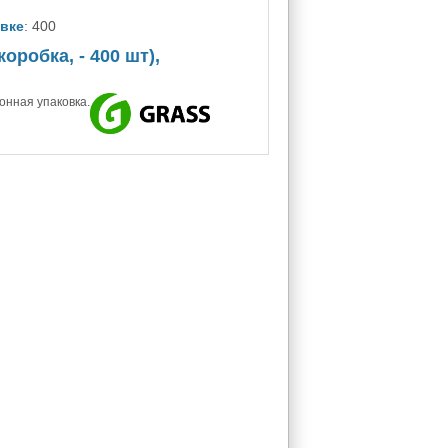
овке
: 400
робка, - 400 шт),
тонная упаковка.