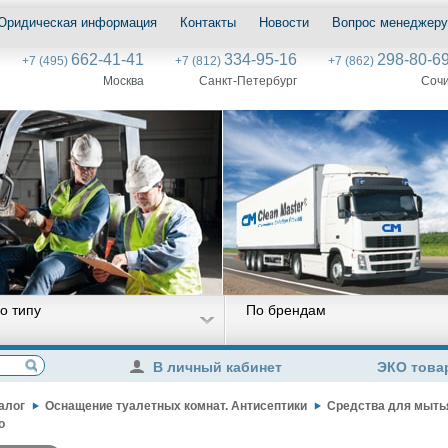
Юридическая информация
Контакты
Новости
Вопрос менеджеру
662-41-41
334-95-16
298-80-6
+7 (495)
+7 (812)
+7 (862)
Москва
Санкт-Петербург
Соч
о типу
По брендам
В личный кабинет
ЭКО това
алог
Оснащение туалетных комнат. Антисептики
Средства для мытья
о