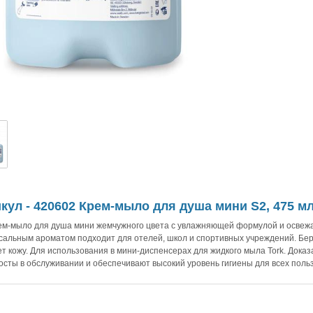
кул - 420602 Крем-мыло для душа мини S2, 475 мл
рем-мыло для душа мини жемчужного цвета с увлажняющей формулой и осве
сальным ароматом подходит для отелей, школ и спортивных учреждений. Бе
ет кожу. Для использования в мини-диспенсерах для жидкого мыла Tork. Доказ
росты в обслуживании и обеспечивают высокий уровень гигиены для всех поль