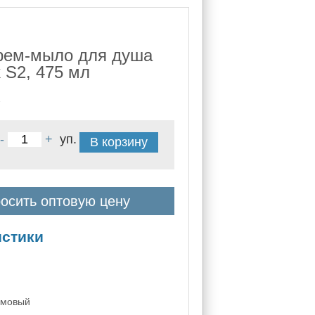
рем-мыло для душа
 S2, 475 мл
2
-
+
уп.
В корзину
осить оптовую цену
истики
емовый