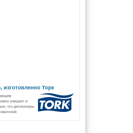
, изготовленно Торк
жающим
режно очищает и
ано, что диспенсеры
зователей.