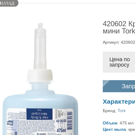
420602 К
мини Tork
Артикул: 42060
Цена по
запросу
Запр
Характер
Бренд:
Tork
Объем
: 475 мл
Цвет мыла
: кр