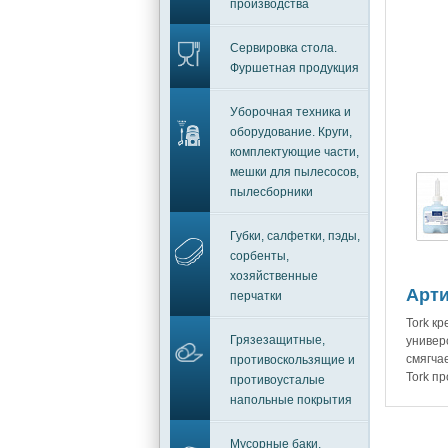
производства
Сервировка стола.
Фуршетная продукция
Уборочная техника и
оборудование. Круги,
комплектующие части,
мешки для пылесосов,
пылесборники
Губки, салфетки, пэды,
сорбенты,
хозяйственные
Арти
перчатки
Tork к
Грязезащитные,
универ
смягча
противоскользящие и
Tork п
противоусталые
напольные покрытия
Мусорные баки,