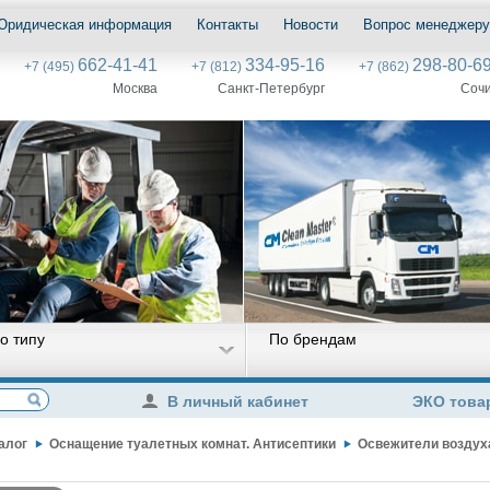
Юридическая информация
Контакты
Новости
Вопрос менеджеру
662-41-41
334-95-16
298-80-6
+7 (495)
+7 (812)
+7 (862)
Москва
Санкт-Петербург
Соч
о типу
По брендам
В личный кабинет
ЭКО това
алог
Оснащение туалетных комнат. Антисептики
Освежители воздух