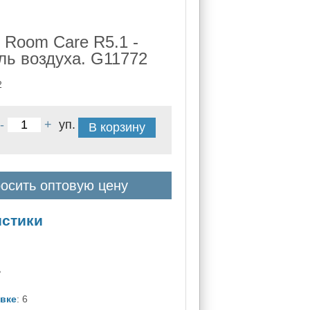
- Room Care R5.1 -
ль воздуха. G11772
2
-
+
уп.
В корзину
осить оптовую цену
истики
ь
овке
: 6