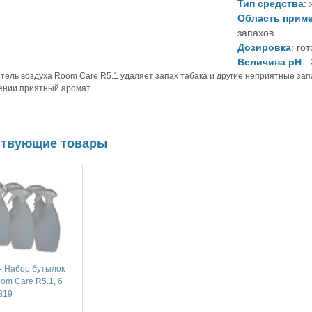
Тип средства
:
Область прим
запахов
Дозировка
: го
Величина рН
: 
тель воздуха Room Care R5.1 удаляет запах табака и другие неприятные запа
нии приятный аромат.
ствующие товары
 - Набор бутылок
om Care R5.1, 6
319