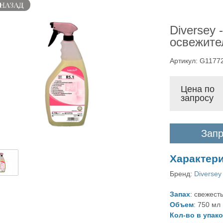
Diversey 
освежите
Артикул: G1177
Цена по
запросу
Запр
Характер
Бренд:
Diversey
Запах
: свежест
Объем
: 750 мл
Кол-во в упак