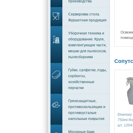
производства
Сервировка стола.
Фуршетная продукция
Освежи
Уборочная техника и
помеще
оборудование. Круги,
комплектующие части,
мешки для пылесосов,
пылесборники
Сопут
Губки, салфетки, пэды,
сорбенты,
хозяйственные
перчатки
Грязезащитные,
противоскользящие и
противоусталые
Diversey
напольные покрытия
750ml Ro
шт. 1204
Мусорные баки,