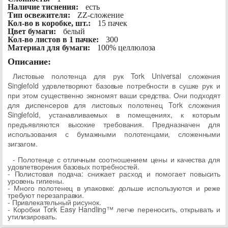
Наличие тиснения:
есть
Тип освежителя:
ZZ-сложение
Кол-во в коробке, шт.:
15 пачек
Цвет бумаги:
белый
Кол-во листов в 1 пачке:
300
Материал для бумаги:
100% целлюлоза
Описание:
Листовые полотенца для рук Tork Universal сложения
Singlefold удовлетворяют базовые потребности в сушке рук и
при этом существенно экономят ваши средства. Они подходят
для диспенсеров для листовых полотенец Tork сложения
Singlefold, устанавливаемых в помещениях, к которым
предъявляются высокие требования. Предназначен для
использования с бумажными полотенцами, сложенными
зигзагом.
- Полотенце с отличным соотношением цены и качества для
удовлетворения базовых потребностей.
- Полистовая подача: снижает расход и помогает повысить
уровень гигиены.
- Много полотенец в упаковке: дольше используются и реже
требуют перезаправки.
- Привлекательный рисунок.
- Коробки Tork Easy Handling™ легче переносить, открывать и
утилизировать
.