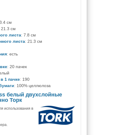
23.4 см
: 21.3 см
ого листа
: 7.8 см
нного листа
: 21.3 см
ния
: есть
овке
: 20 пачек
белый
в 1 пачке
: 190
бумаги
: 100% целлюлоза
ess белый двухслойные
нно Торк
ля использования в
сера.