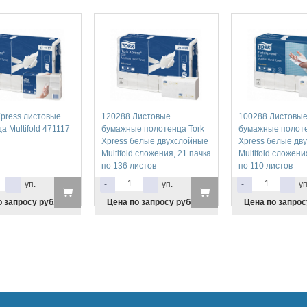
Xpress листовые
120288 Листовые
100288 Листовы
а Multifold 471117
бумажные полотенца Tork
бумажные полоте
Xpress белые двухслойные
Xpress белые дв
Multifold сложения, 21 пачка
Multifold сложени
по 136 листов
по 110 листов
+
уп.
-
+
уп.
-
+
уп
 запросу руб.
Цена по запросу руб.
Цена по запрос