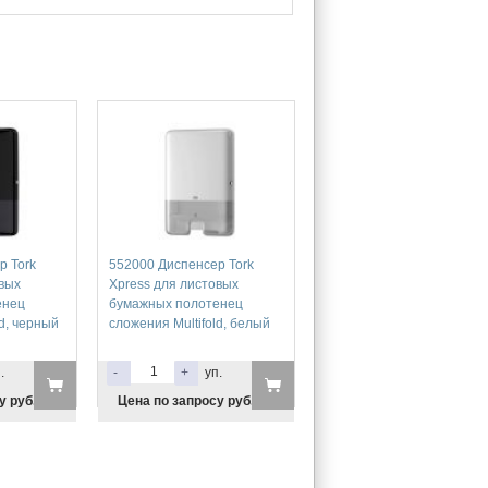
р Tork
552000 Диспенсер Tork
овых
Xpress для листовых
енец
бумажных полотенец
ld, черный
сложения Multifold, белый
.
-
+
уп.
у руб.
Цена по запросу руб.