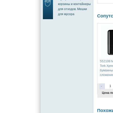
корзины и контейнеры
для отходов. Мешки
для мусора
Сопут
552108 
Tork Xpr
бумажны
сложения
-
Цена по
Похож