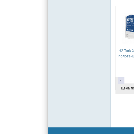
H2 Tork 
полотенц
-
Цена по