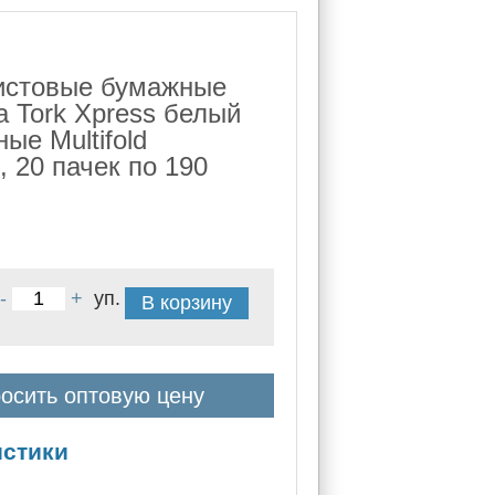
истовые бумажные
а Tork Xpress белый
ые Multifold
 20 пачек по 190
-
+
уп.
В корзину
осить оптовую цену
истики