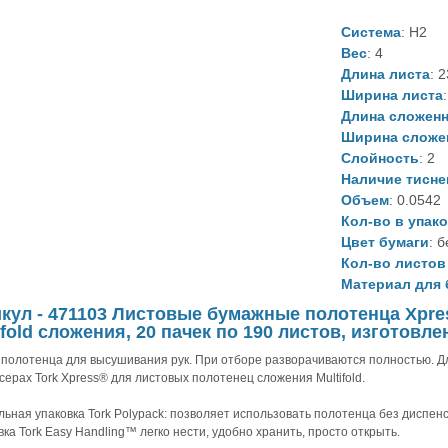
Система
: Н2
Вес
: 4
Длина листа
: 
Ширина листа
Длина сложенн
Ширина сложе
Слойность
: 2
Наличие тисне
Объем
: 0.0542
Кол-во в упак
Цвет бумаги
: 
Кол-во листов 
Материал для 
кул - 471103 Листовые бумажные полотенца Xpr
ifold сложения, 20 пачек по 190 листов, изготовле
 полотенца для высушивания рук. При отборе разворачиваются полностью. Д
серах Tork Xpress® для листовых полотенец сложения Multifold.
альная упаковка Tork Polypack: позволяет использовать полотенца без диспен
вка Tork Easy Handling™ легко нести, удобно хранить, просто открыть.