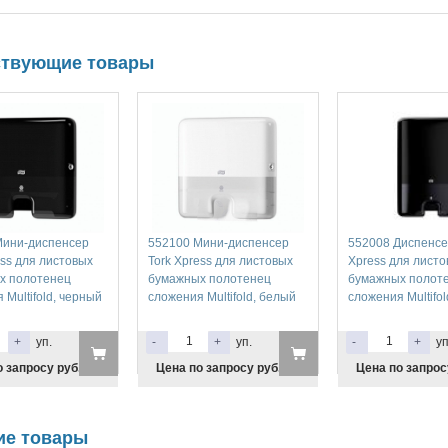
ствующие товары
Мини-диспенсер
552100 Мини-диспенсер
552008 Диспенсе
ess для листовых
Tork Xpress для листовых
Xpress для лист
х полотенец
бумажных полотенец
бумажных полот
 Multifold, черный
сложения Multifold, белый
сложения Multifo
+
уп.
-
+
уп.
-
+
уп
 запросу руб.
Цена по запросу руб.
Цена по запрос
ие товары