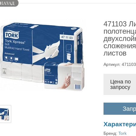
471103 Л
полотенц
двухслойн
сложения,
листов
Артикул: 471103
Цена по
запросу
Запр
Характер
Бренд:
Tork