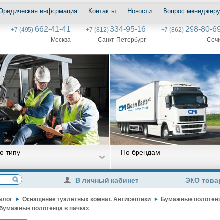
Юридическая информация
Контакты
Новости
Вопрос менеджеру
662-41-41
334-95-16
298-80-6
+7 (495)
+7 (812)
+7 (862)
Москва
Санкт-Петербург
Соч
о типу
По брендам
В личный кабинет
ЭКО това
алог
Оснащение туалетных комнат. Антисептики
Бумажные полотен
бумажные полотенца в пачках