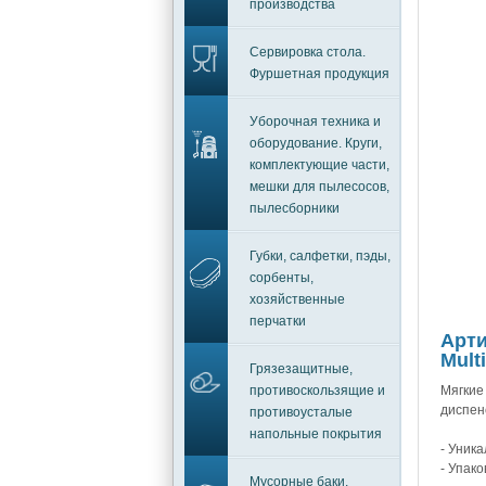
производства
Сервировка стола.
Фуршетная продукция
Уборочная техника и
оборудование. Круги,
комплектующие части,
мешки для пылесосов,
пылесборники
Губки, салфетки, пэды,
сорбенты,
хозяйственные
перчатки
Арти
Mult
Грязезащитные,
противоскользящие и
Мягкие
диспен
противоусталые
напольные покрытия
- Уник
- Упако
Мусорные баки,