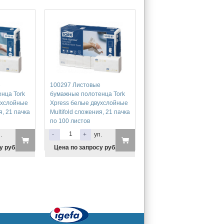
е
100297 Листовые
нца Tork
бумажные полотенца Tork
ухслойные
Xpress белые двухслойные
я, 21 пачка
Multifold сложения, 21 пачка
по 100 листов
.
-
+
уп.
у руб.
Цена по запросу руб.