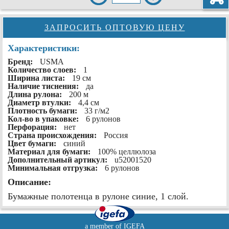
ЗАПРОСИТЬ ОПТОВУЮ ЦЕНУ
Характеристики:
Бренд:
USMA
Количество слоев:
1
Ширина листа:
19 см
Наличие тиснения:
да
Длина рулона:
200 м
Диаметр втулки:
4,4 см
Плотность бумаги:
33 г/м2
Кол-во в упаковке:
6 рулонов
Перфорация:
нет
Страна происхождения:
Россия
Цвет бумаги:
синий
Материал для бумаги:
100% целлюлоза
Дополнительный артикул:
u52001520
Минимальная отгрузка:
6 рулонов
Описание:
Бумажные полотенца в рулоне синие, 1 слой.
a member of IGEFA