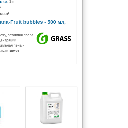
овке
: 15
7
зовый
a-Fruit bubbles - 500 мл,
ожу, оставляя после
нцентрации
бильная пена и
гарантирует