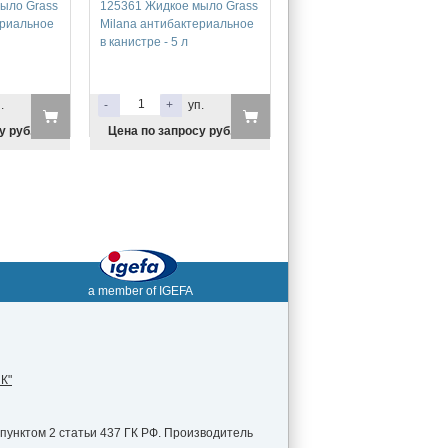
ыло Grass
125361 Жидкое мыло Grass
ериальное
Milana антибактериальное
в канистре - 5 л
.
-
+
уп.
у руб.
Цена по запросу руб.
a member of IGEFA
К"
пунктом 2 статьи 437 ГК РФ. Производитель