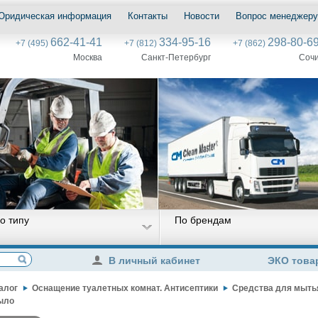
Юридическая информация
Контакты
Новости
Вопрос менеджеру
662-41-41
334-95-16
298-80-6
+7 (495)
+7 (812)
+7 (862)
Москва
Санкт-Петербург
Соч
о типу
По брендам
В личный кабинет
ЭКО това
алог
Оснащение туалетных комнат. Антисептики
Средства для мытья
ыло