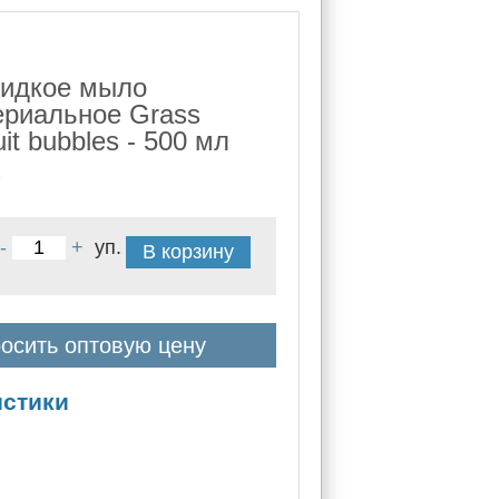
идкое мыло
ериальное Grass
uit bubbles - 500 мл
7
-
+
уп.
В корзину
осить оптовую цену
истики