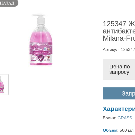
125347 Ж
антибакт
Milana-Fr
Артикул: 12534
Цена по
запросу
Запр
Характер
Бренд:
GRASS
Объем
: 500 мл