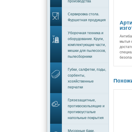
производства
Сервировка стола.
Фуршетная продукция
Арти
изго
Уборочная техника и
Антиба
оборудование. Круги,
мытья 
комплектующие части,
достат
мешки для пылесосов,
специа
пылесборники
безопа
Губки, салфетки, пэды,
сорбенты,
Похож
хозяйственные
перчатки
Грязезащитные,
противоскользящие и
противоусталые
напольные покрытия
Мусорные баки,