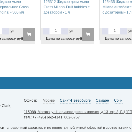
Жидкое мыло
125312 Жидкое крем-мыло
125435 Жидкое м
ериальное Grass
Grass Milana-Fruit bubbles с
Milana антибакт
iginal - 500 мл
дозатором - 1 л
с дозатором - 1 л
+
уп.
-
+
уп.
-
+
уп
 запросу руб.
Цена по запросу руб.
Цена по запрос
Офис в:
Москве
Санкт-Петербурге
Самаре
Сочи
Clark,
115088, Москва, ул.Шарикоподшипниковская, д.13, стр.3, БЦ "ЕП
тел.: +7 (495) 662-4141, 662-5757
ит справочный характер и не является публичной офертой в соответствии с 