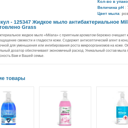
Кол-во в упак
Величина рН
: 
Цвет мыла
: ро
кул - 125347 Жидкое мыло антибактериальное Milan
товлено Grass
ктериальное жидкое мыло «Milana» с приятным ароматом бережно очищает к
ощущение свежести и гладкости кожи. Содержит антисептический агент в ко
очной для уменьшения или ингибирования роста микроорганизмов на коже. О
льный дозатор обеспечивают экономичный расход. Уникальный состав мыла 
сность Вам и Вашей семье.
ие товары