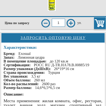
уп.
Цена по запросу
ЗАПРОСИТЬ ОПТОВУЮ ЦЕНУ
Характеристики:
Бренд:
Exosual
Запах:
Лимонная цедра
В помещение площадью:
до 120 кв.м
Сертификация:
РОСС RU Д-TR.HA78.B.00885/19
Размер упаковки (ДхШхВ):
26*19*16 см
Страна происхождения:
Турция
Вес упаковки:
3,5 кг
Объем баллона:
260 мл
Кол-во распылений:
2600 раз
Размер баллона:
14,6*6,5*6,5 см
Описание:
Места применения: жилая комната, офис, ресторан,
туалет, ванная, холл, магазин, спортивный зал,